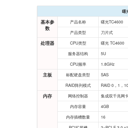
曙
基本参
产品名称
曙光TC4600
数
产品类型
刀片式
处理器
CPU类型
曙光 TC4600
服务器结构
5U
CPU频率
1.8GHz
主板
标配硬盘类型
SAS
RAID阵列模式
RAID 0，1，1
内存
网络控制器
集成双千兆网
内存容量
4GB
内存插槽数量
16
PCI扩展槽
2×PCI-E 3.0 x