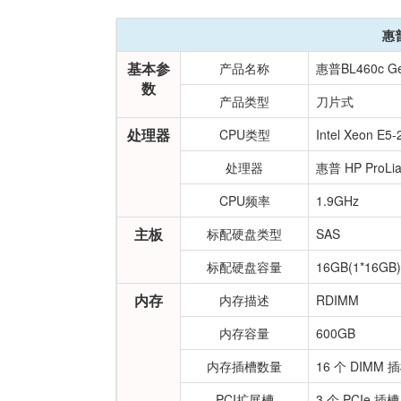
惠
基本参
产品名称
惠普BL460c G
数
产品类型
刀片式
处理器
CPU类型
Intel Xeon E5-
处理器
惠普 HP ProLia
CPU频率
1.9GHz
主板
标配硬盘类型
SAS
标配硬盘容量
16GB(1*16GB)
内存
内存描述
RDIMM
内存容量
600GB
内存插槽数量
16 个 DIMM 
PCI扩展槽
3 个 PCIe 插槽